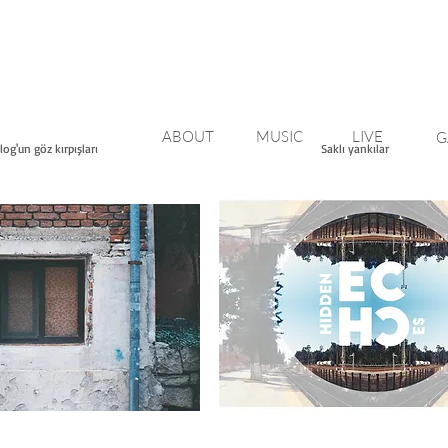
ABOUT
MUSIC
LIVE
G
og'un göz kırpışları
Saklı yankılar