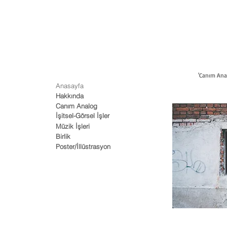
'Canım Anal
Anasayfa
Hakkında
Canım Analog
İşitsel-Görsel İşler
Müzik İşleri
Birlik
Poster/İllüstrasyon